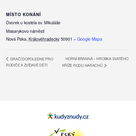
MÍSTO KONÁNÍ
Dvorek u kostela sv. Mikuláše
Masarykovo náměstí
Nová Paka
,
Královéhradecký
50901
+ Google Mapa
HORNÍ BRANNÁ – HROBKA SVATÉHO
DRAČÍ DOPOLEDNE PRO
RODIČE A ZVÍDAVÉ DĚTI
KŘÍŽE RODU HARACHŮ