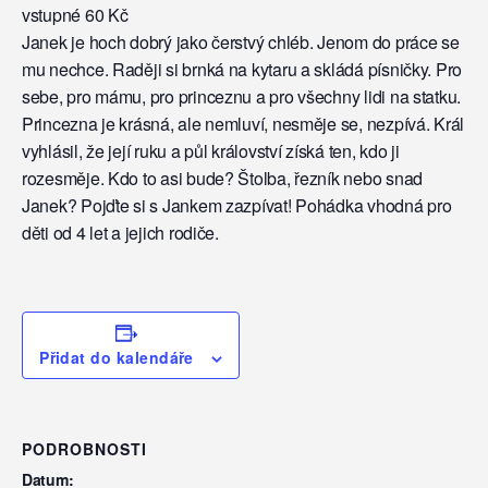
vstupné 60 Kč
Janek je hoch dobrý jako čerstvý chléb. Jenom do práce se
mu nechce. Raději si brnká na kytaru a skládá písničky. Pro
sebe, pro mámu, pro princeznu a pro všechny lidi na statku.
Princezna je krásná, ale nemluví, nesměje se, nezpívá. Král
vyhlásil, že její ruku a půl království získá ten, kdo ji
rozesměje. Kdo to asi bude? Štolba, řezník nebo snad
Janek? Pojďte si s Jankem zazpívat! Pohádka vhodná pro
děti od 4 let a jejich rodiče.
Přidat do kalendáře
PODROBNOSTI
Datum: