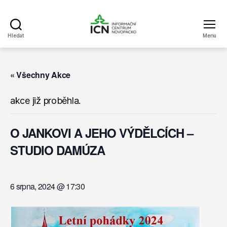
Hledat
Menu
Informační
centrum
Novopacko
« Všechny Akce
akce již proběhla.
O JANKOVI A JEHO VÝDĚLCÍCH –
STUDIO DAMÚZA
6 srpna, 2024 @ 17:30