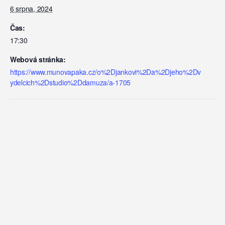
6 srpna, 2024
Čas:
17:30
Webová stránka:
https://www.munovapaka.cz/o%2Djankovi%2Da%2Djeho%2Dv
ydelcich%2Dstudio%2Ddamuza/a-1705