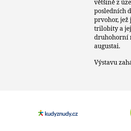
většině z úz
posledních d
prvohor, jež 
trilobity a j
druhohorní 
augustai.
Výstavu zahá