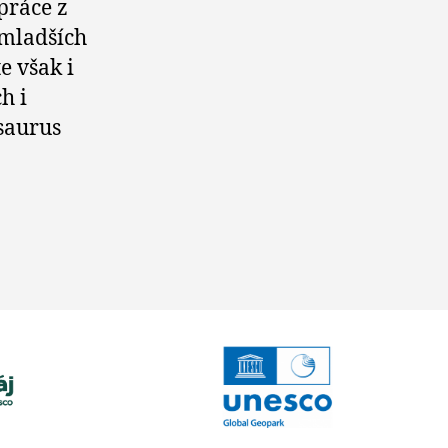
práce z
 mladších
e však i
h i
saurus