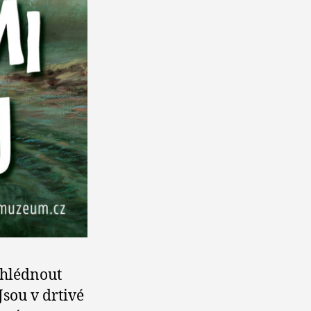
shlédnout
Jsou v drtivé