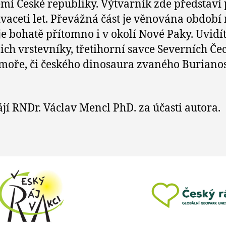
emí České republiky. Výtvarník zde představí 
vaceti let. Převážná část je věnována období
je bohatě přítomno i v okolí Nové Paky. Uvidít
ejich vrstevníky, třetihorní savce Severních Čec
moře, či českého dinosaura zvaného Buriano
jí RNDr. Václav Mencl PhD. za účasti autora.